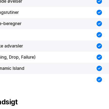
ede øvelser
gsrutiner
e-beregner
ke advarsler
ng, Drop, Failure)
ynamic Island
ndsigt