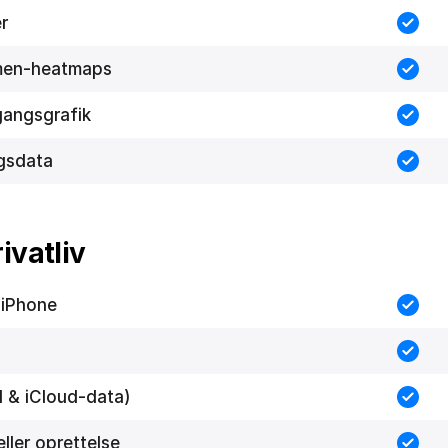
r
men-heatmaps
mgangsgrafik
ngsdata
ivatliv
l iPhone
l & iCloud-data)
ller oprettelse