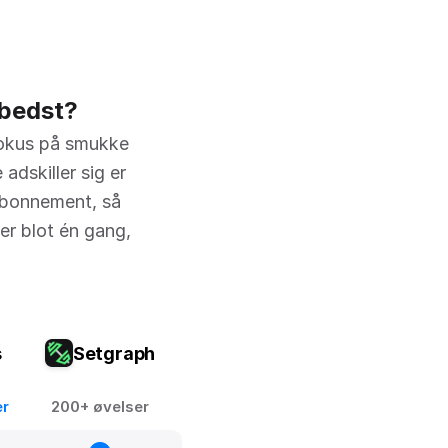
 bedst?
 fokus på smukke
dskiller sig er
 abonnement, så
er blot én gang,
s
Setgraph
er
200+ øvelser