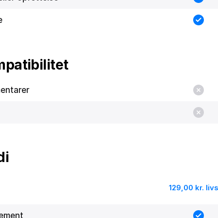
e
patibilitet
entarer
di
129,00 kr. liv
nement