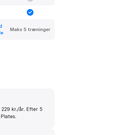
d
Maks 5 træninger
de
 229 kr./år. Efter 5
Plates.