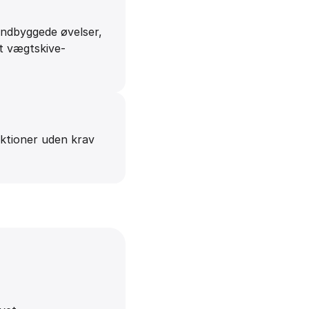
indbyggede øvelser,
t vægtskive-
nktioner uden krav