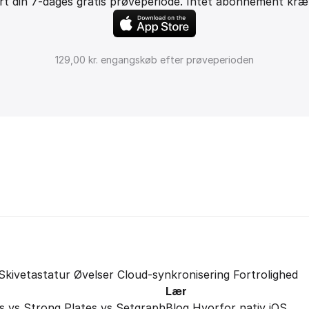
rt din 7-dages gratis prøveperiode. Intet abonnement kræ
129,00 kr. engangskøb efter prøveperioden
Skivetastatur
Øvelser
Cloud-synkronisering
Fortrolighed
Lær
s vs Strong
Plates vs Setgraph
Blog
Hvorfor nativ iOS