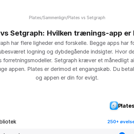
Plates
/
Sammenlign
/
Plates vs Setgraph
 vs Setgraph: Hvilken trænings-app er
aph har flere ligheder end forskelle. Begge apps har
ubesværet logning og dybdegående indsigter. Hvor de a
s forretningsmodeller. Setgraph kræver et månedligt
uge appen. Plates er derimod et engangskøb. Du betal
og appen er din for evigt.
Plate
bliotek
250+ øvels