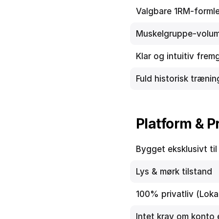
Valgbare 1RM-formle
Muskelgruppe-volu
Klar og intuitiv fre
Fuld historisk træni
Platform & Pr
Bygget eksklusivt ti
Lys & mørk tilstand
100% privatliv (Loka
Intet krav om konto e