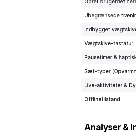
Opret brugerdefiner
Ubegrænsede trænin
Indbygget vægtskiv
Vægtskive-tastatur
Pausetimer & haptis
Sæt-typer (Opvarmni
Live-aktiviteter & D
Offlinetilstand
Analyser & I