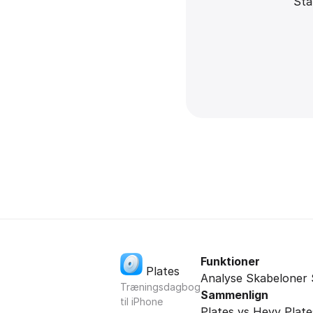
Sta
Funktioner
Plates
Analyse
Skabeloner
Træningsdagbog
Sammenlign
til iPhone
Plates vs Hevy
Plate