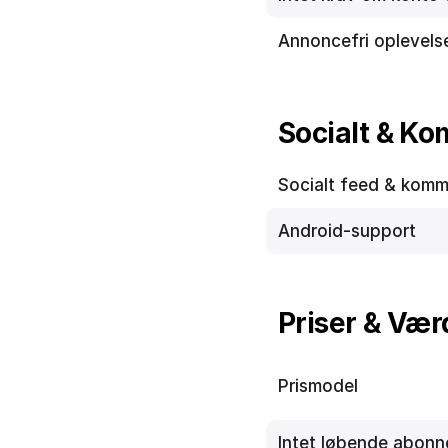
Annoncefri oplevels
Socialt & Kom
Socialt feed & komm
Android-support
Priser & Vær
Prismodel
Intet løbende abon