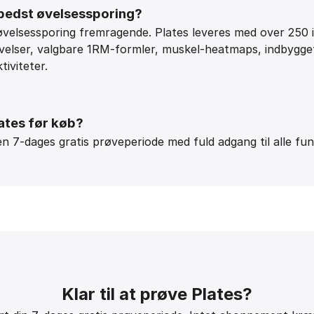
 bedst øvelsessporing?
øvelsessporing fremragende. Plates leveres med over 250 
velser, valgbare 1RM-formler, muskel-heatmaps, indbygge
tiviteter.
ates før køb?
 en 7-dages gratis prøveperiode med fuld adgang til alle fu
Klar til at prøve Plates?